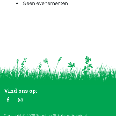
Geen evenementen
Vind ons op:
Copyright © 2026 Scouting St Salvius Limbricht