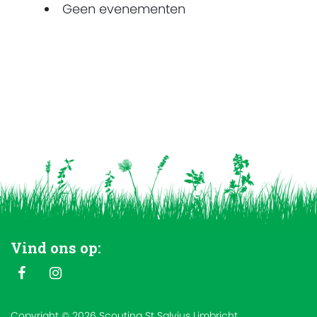
Geen evenementen
Vind ons op:
Copyright © 2026 Scouting St Salvius Limbricht