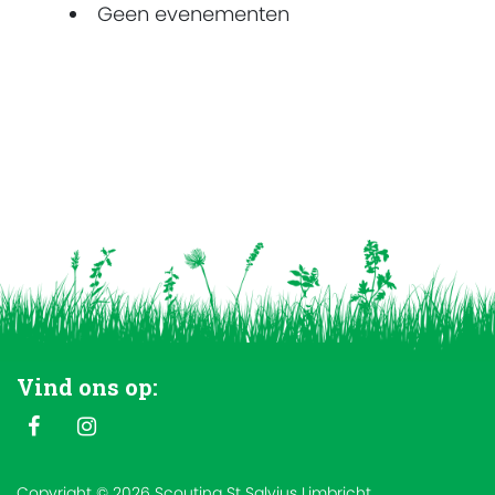
Geen evenementen
Vind ons op:
Copyright © 2026 Scouting St Salvius Limbricht