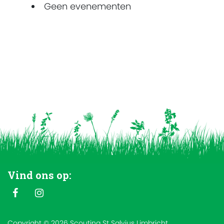
Geen evenementen
Vind ons op:
Copyright © 2026 Scouting St Salvius Limbricht