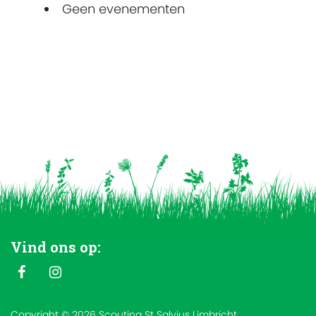
Geen evenementen
Vind ons op:
Copyright © 2026 Scouting St Salvius Limbricht