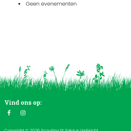
Geen evenementen
Vind ons op:
Copyright © 2026 Scouting St Salvius Limbricht