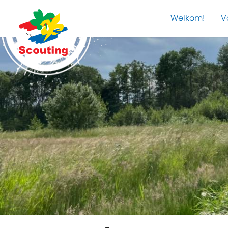
Welkom!
V