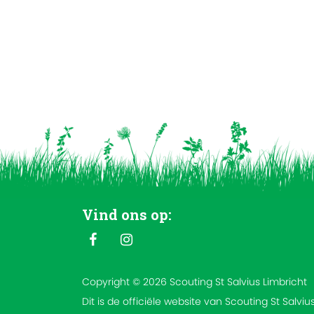
Vind ons op:
Copyright © 2026 Scouting St Salvius Limbricht
Dit is de officiële website van Scouting St Salviu