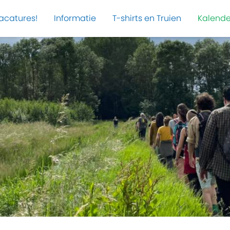
acatures!
Informatie
T-shirts en Truien
Kalende