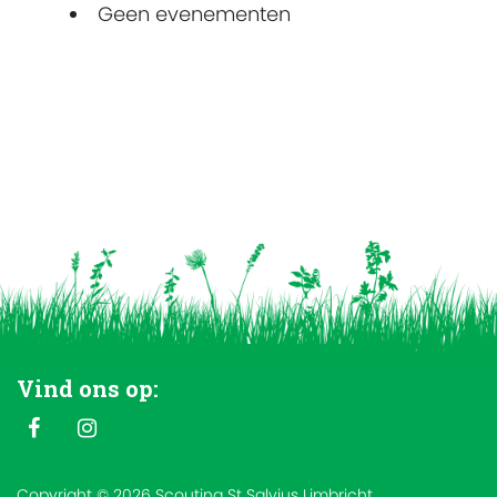
Geen evenementen
Vind ons op:
Copyright © 2026 Scouting St Salvius Limbricht