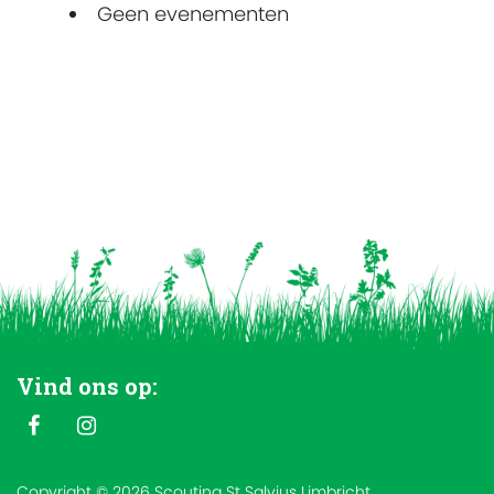
Geen evenementen
Vind ons op:
Copyright © 2026 Scouting St Salvius Limbricht