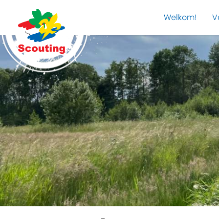
Welkom!
V