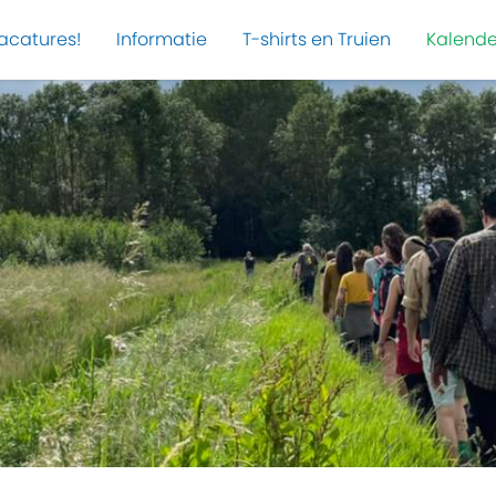
acatures!
Informatie
T-shirts en Truien
Kalende