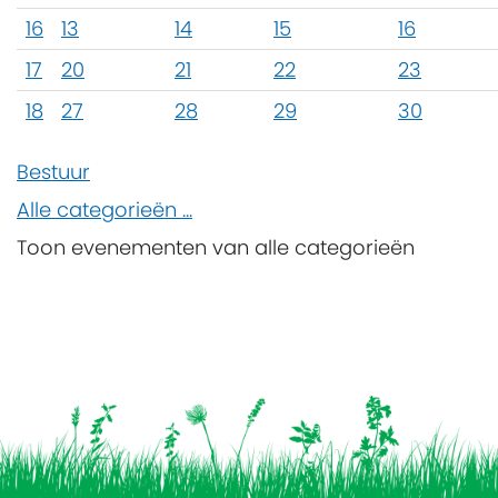
16
13
14
15
16
17
20
21
22
23
18
27
28
29
30
Bestuur
Alle categorieën ...
Toon evenementen van alle categorieën