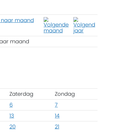
aar maand
Zaterdag
Zondag
6
7
13
14
20
21