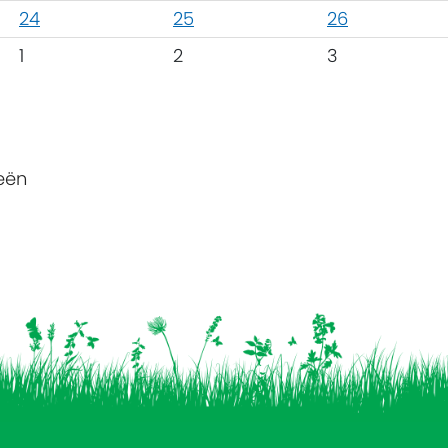
24
25
26
1
2
3
eën