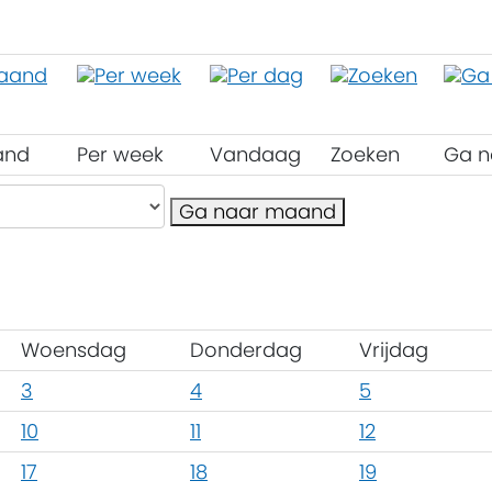
and
Per week
Vandaag
Zoeken
Ga n
Ga naar maand
Woensdag
Donderdag
Vrijdag
3
4
5
10
11
12
17
18
19