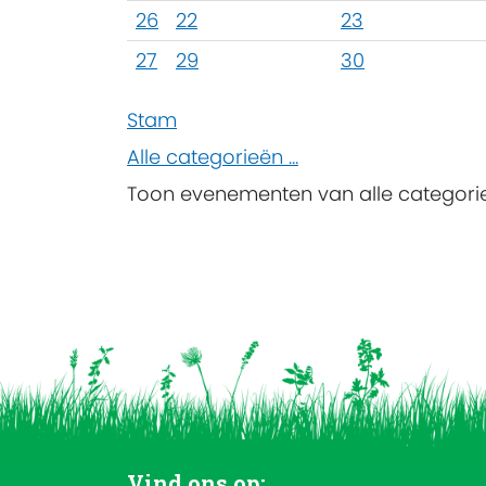
26
22
23
27
29
30
Stam
Alle categorieën ...
Toon evenementen van alle categori
Vind ons op: