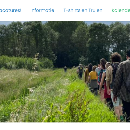
acatures!
Informatie
T-shirts en Truien
Kalende