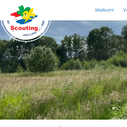
Welkom!
V