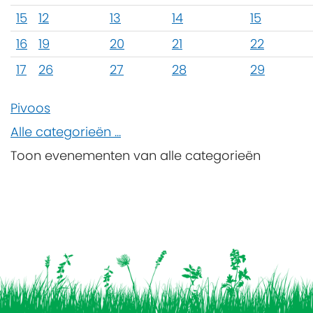
15
12
13
14
15
16
19
20
21
22
17
26
27
28
29
Pivoos
Alle categorieën ...
Toon evenementen van alle categorieën