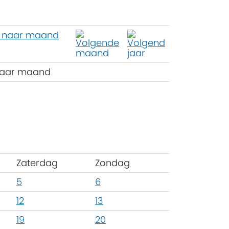
aar maand
Zaterdag
Zondag
5
6
12
13
19
20