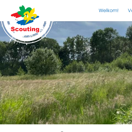
Welkom!
V