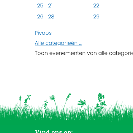
25
21
22
26
28
29
Pivoos
Alle categorieën ...
Toon evenementen van alle categori
Vind ons op: