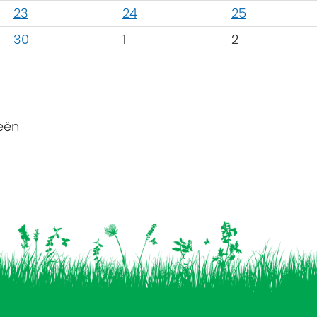
23
24
25
30
1
2
eën