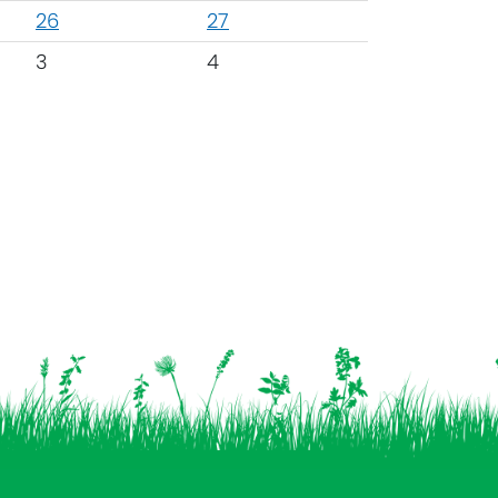
26
27
3
4