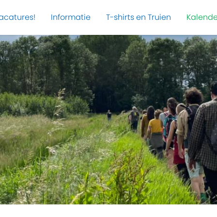
acatures!
Informatie
T-shirts en Truien
Kalende