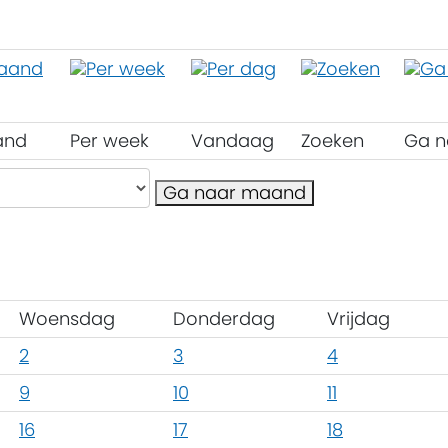
and
Per week
Vandaag
Zoeken
Ga n
Ga naar maand
Woensdag
Donderdag
Vrijdag
2
3
4
9
10
11
16
17
18