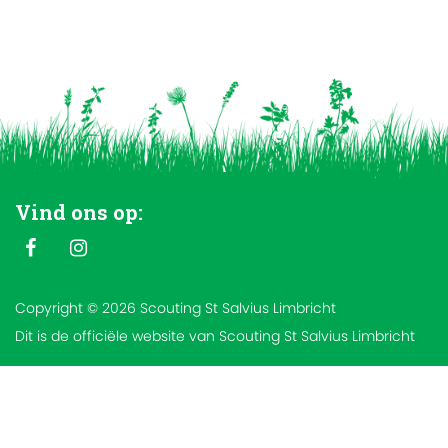
Vind ons op:
Copyright © 2026 Scouting St Salvius Limbricht
Dit is de officiële website van Scouting St Salvius Limbricht