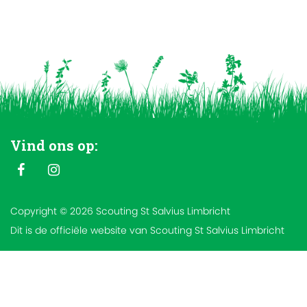
Vind ons op:
Copyright © 2026 Scouting St Salvius Limbricht
Dit is de officiële website van Scouting St Salvius Limbricht