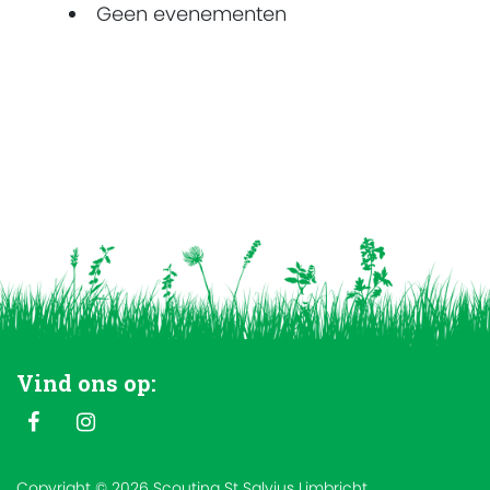
Geen evenementen
Vind ons op:
Copyright © 2026 Scouting St Salvius Limbricht