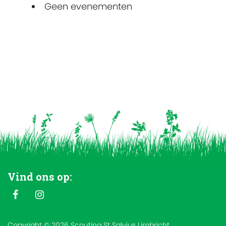
Geen evenementen
Vind ons op:
Copyright © 2026 Scouting St Salvius Limbricht