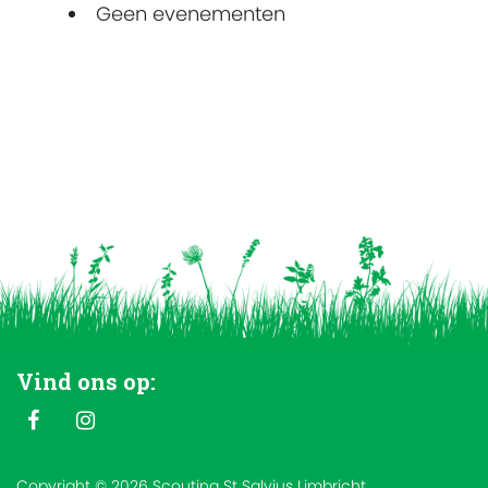
Geen evenementen
Vind ons op:
Copyright © 2026 Scouting St Salvius Limbricht