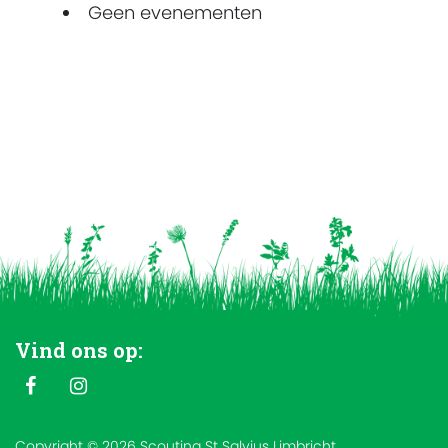
Geen evenementen
Vind ons op:
Copyright © 2026 Scouting St Salvius Limbricht