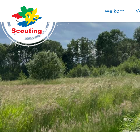
Welkom!
V