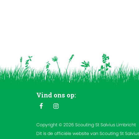
Vind ons op:
Copyright © 2026 Scouting St Salvius Limbricht
Dit is de officiële website van Scouting St Salviu