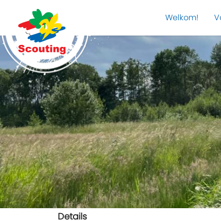
Welkom!
V
Details