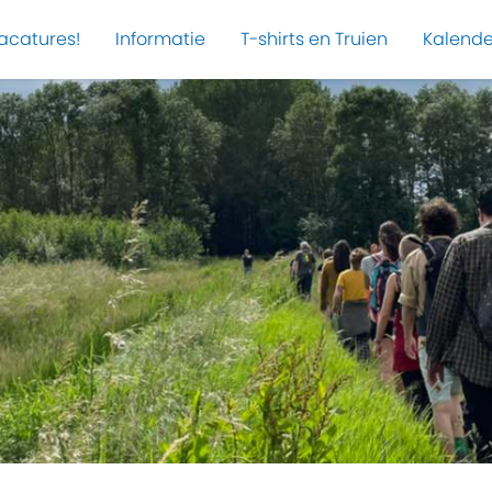
acatures!
Informatie
T-shirts en Truien
Kalende