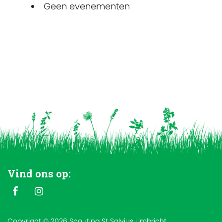
Geen evenementen
Vind ons op:
Copyright © 2026 Scouting St Salvius Limbricht