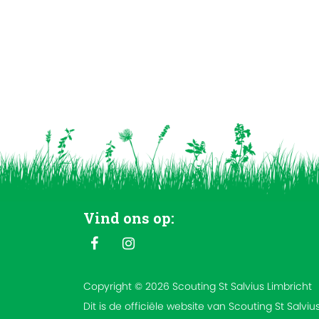
Vind ons op:
Copyright © 2026 Scouting St Salvius Limbricht
Dit is de officiële website van Scouting St Salviu