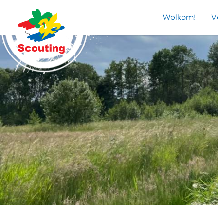
Welkom!
V