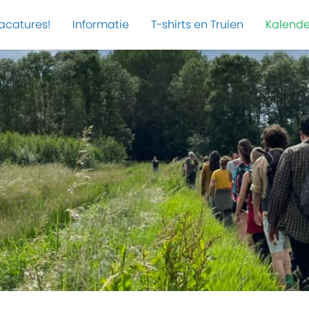
acatures!
Informatie
T-shirts en Truien
Kalende