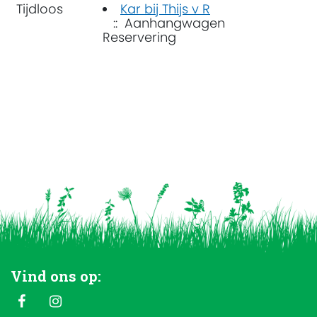
Tijdloos
Kar bij Thijs v R
:: Aanhangwagen
Reservering
Vind ons op: