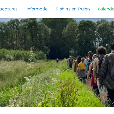
acatures!
Informatie
T-shirts en Truien
Kalende