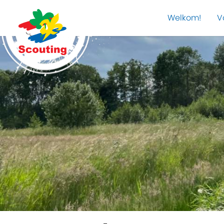
Welkom!
V