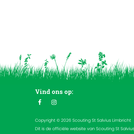
Vind ons op:
Copyright © 2026 Scouting St Salvius Limbricht
Dit is de officiële website van Scouting St Salviu