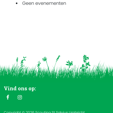
Geen evenementen
Vind ons op:
Copyright © 2026 Scouting St Salvius Limbricht