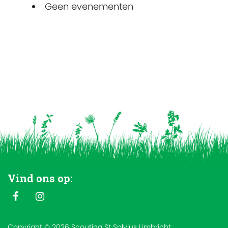
Geen evenementen
Vind ons op:
Copyright © 2026 Scouting St Salvius Limbricht