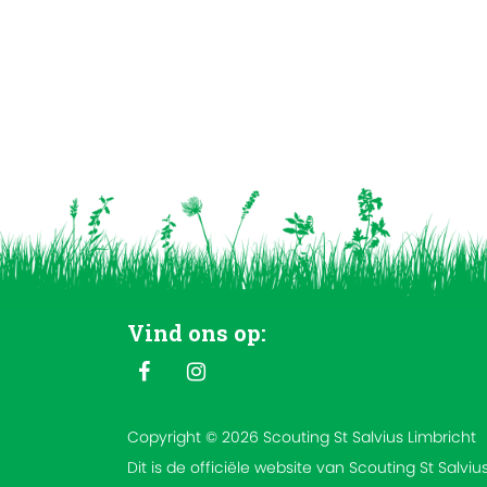
Vind ons op:
Copyright © 2026 Scouting St Salvius Limbricht
Dit is de officiële website van Scouting St Salviu