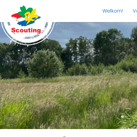
Welkom!
V