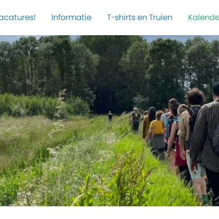
acatures!
Informatie
T-shirts en Truien
Kalende