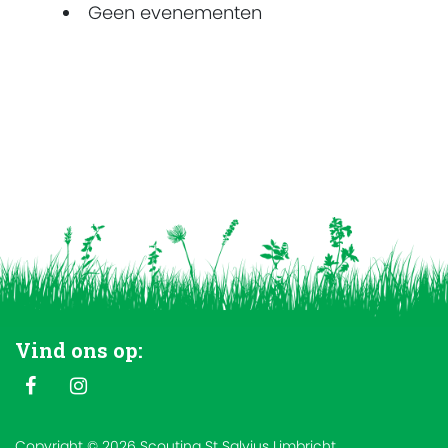
Geen evenementen
Vind ons op:
Copyright © 2026 Scouting St Salvius Limbricht