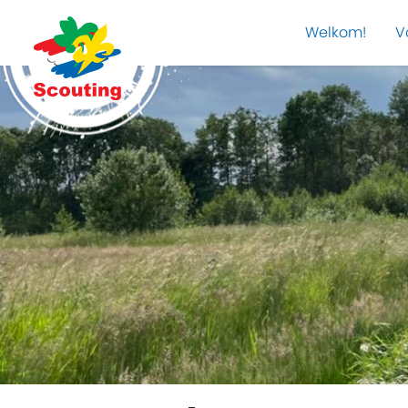
Welkom!
V