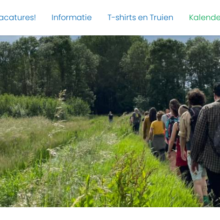
acatures!
Informatie
T-shirts en Truien
Kalende