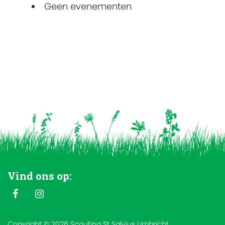
Geen evenementen
Vind ons op:
Copyright © 2026 Scouting St Salvius Limbricht