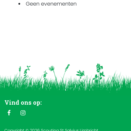
Geen evenementen
Vind ons op:
Copyright © 2026 Scouting St Salvius Limbricht