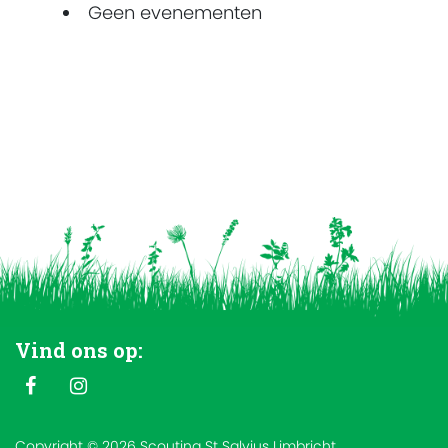
Geen evenementen
Vind ons op:
Copyright © 2026 Scouting St Salvius Limbricht