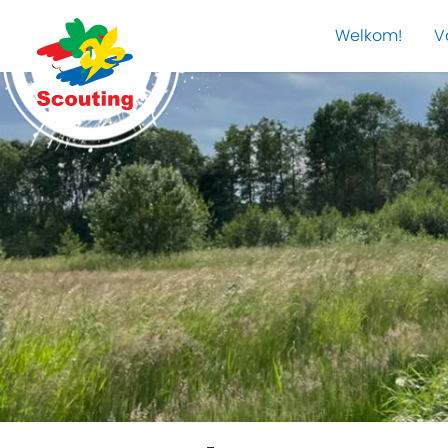
Welkom!
V