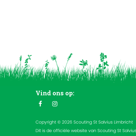
Vind ons op:
Copyright © 2026 Scouting St Salvius Limbricht
Dit is de officiële website van Scouting St Salviu