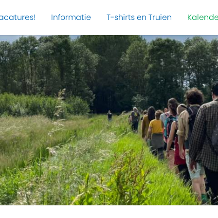
acatures!
Informatie
T-shirts en Truien
Kalende