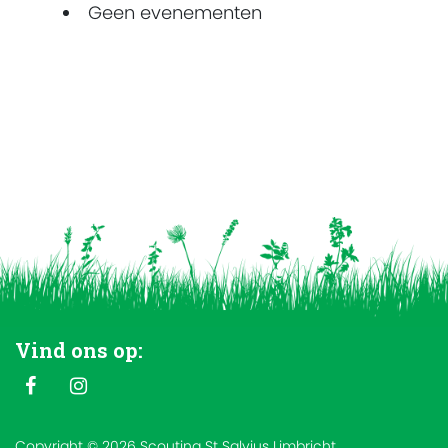
Geen evenementen
Vind ons op:
Copyright © 2026 Scouting St Salvius Limbricht