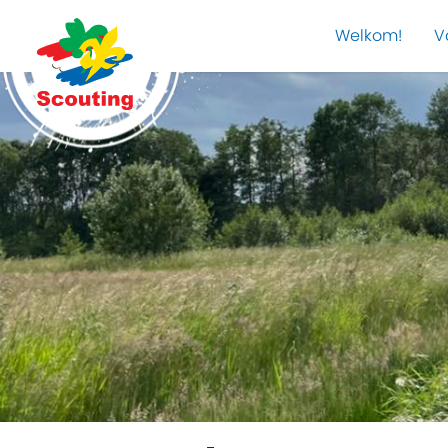
Welkom!
V