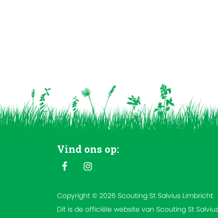
Vind ons op:
Copyright © 2026 Scouting St Salvius Limbricht
Dit is de officiële website van Scouting St Salviu