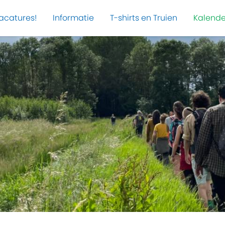
acatures!
Informatie
T-shirts en Truien
Kalende