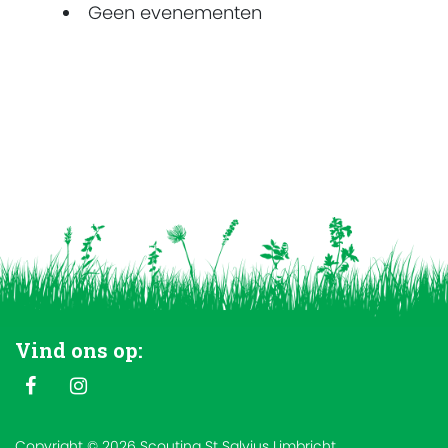
Geen evenementen
Vind ons op:
Copyright © 2026 Scouting St Salvius Limbricht