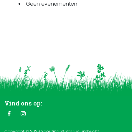
Geen evenementen
Vind ons op:
Copyright © 2026 Scouting St Salvius Limbricht