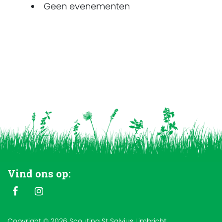
Geen evenementen
Vind ons op:
Copyright © 2026 Scouting St Salvius Limbricht