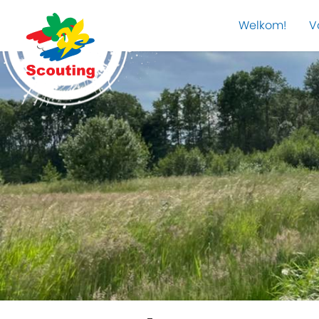
Welkom!
V