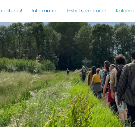
acatures!
Informatie
T-shirts en Truien
Kalende