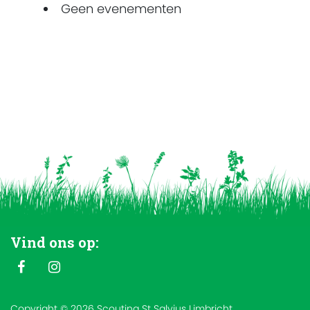
Geen evenementen
Vind ons op:
Copyright © 2026 Scouting St Salvius Limbricht