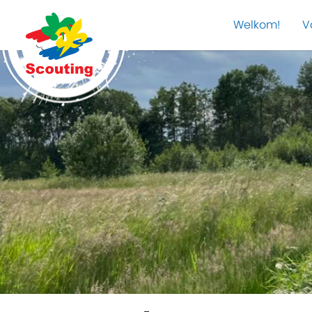
Welkom!
V