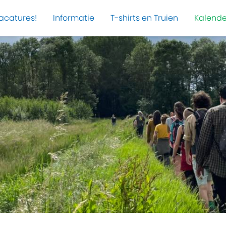
acatures!
Informatie
T-shirts en Truien
Kalende