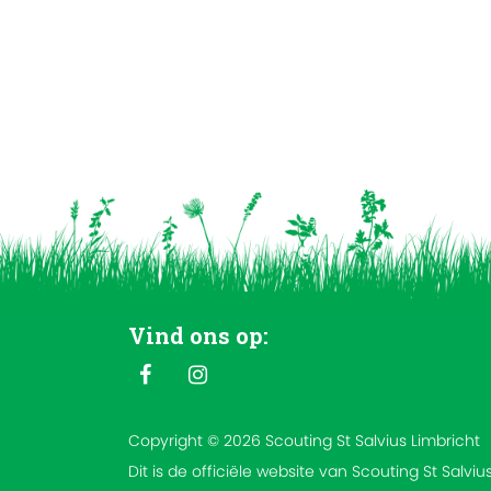
Vind ons op:
Copyright © 2026 Scouting St Salvius Limbricht
Dit is de officiële website van Scouting St Salviu