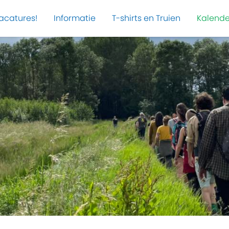
acatures!
Informatie
T-shirts en Truien
Kalende