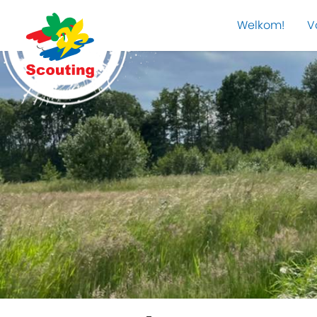
Welkom!
V