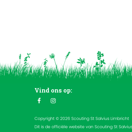
Vind ons op:
Copyright © 2026 Scouting St Salvius Limbricht
Dit is de officiële website van Scouting St Salviu