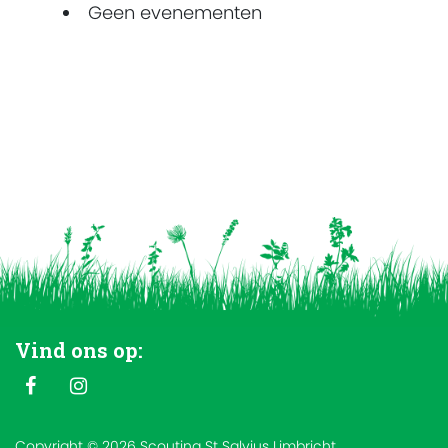
Geen evenementen
Vind ons op:
Copyright © 2026 Scouting St Salvius Limbricht