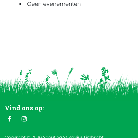
Geen evenementen
Vind ons op:
Copyright © 2026 Scouting St Salvius Limbricht