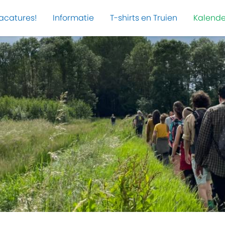
acatures!
Informatie
T-shirts en Truien
Kalende