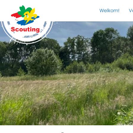
Welkom!
V