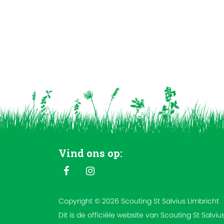
Vind ons op:
Copyright © 2026 Scouting St Salvius Limbricht
Dit is de officiële website van Scouting St Salviu