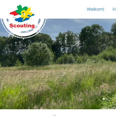
Welkom!
V