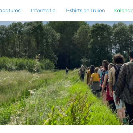
acatures!
Informatie
T-shirts en Truien
Kalende