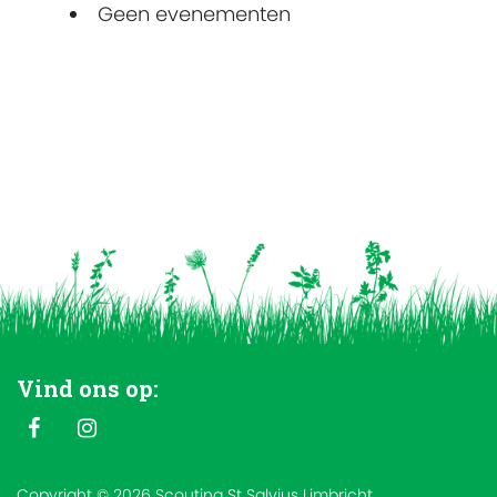
Geen evenementen
Vind ons op:
Copyright © 2026 Scouting St Salvius Limbricht