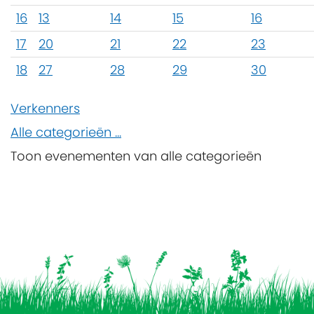
16
13
14
15
16
17
20
21
22
23
18
27
28
29
30
Verkenners
Alle categorieën ...
Toon evenementen van alle categorieën